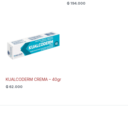
₲
194.000
KUALCODERM CREMA – 40gr
₲
62.000