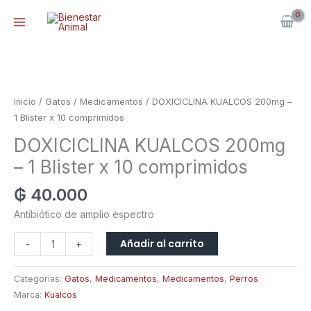
Ir
al
contenido
DOXICICLINA
KUALCOS
200mg
Inicio
/
Gatos
/
Medicamentos
/ DOXICICLINA KUALCOS 200mg –
-
1 Blister x 10 comprimidos
1
DOXICICLINA KUALCOS 200mg
Blister
x
– 1 Blister x 10 comprimidos
10
₲
40.000
comprimidos
cantidad
Antibiótico de amplio espectro
Añadir al carrito
-
+
Categorías:
Gatos
,
Medicamentos
,
Medicamentos
,
Perros
Marca:
Kualcos