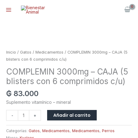
Ir
al
contenido
COMPLEMIN
3000mg
-
CAJA
Inicio
/
Gatos
/
Medicamentos
/ COMPLEMIN 3000mg – CAJA (5
(5
blisters con 6 comprimidos c/u)
blisters
COMPLEMIN 3000mg – CAJA (5
con
6
blisters con 6 comprimidos c/u)
comprimidos
₲
83.000
c/u)
cantidad
Suplemento vitamínico – mineral
Añadir al carrito
-
+
Categorías:
Gatos
,
Medicamentos
,
Medicamentos
,
Perros
Marca:
Kualcos