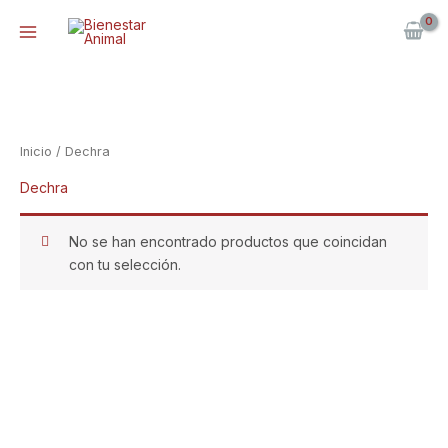
Ir
al
contenido
Inicio
/ Dechra
Dechra
No se han encontrado productos que coincidan
con tu selección.